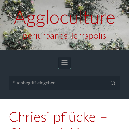
Zum Hauptinhalt springen
Aggloculture
periurbanes Terrapolis
Chriesi pflücke –