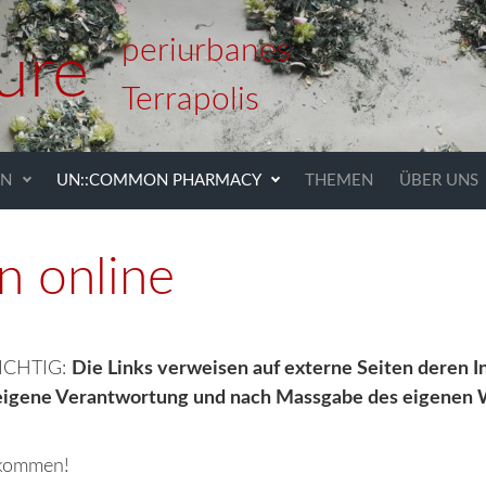
periurbanes
ure
Terrapolis
EN
UN::COMMON PHARMACY
THEMEN
ÜBER UNS
n online
 WICHTIG:
Die Links verweisen auf externe Seiten deren I
 eigene Verantwortung und nach Massgabe des eigenen 
lkommen!