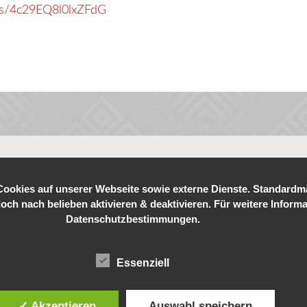
hp/s/4c29EQ8l0lxZFdG
okies auf unserer Webseite sowie externe Dienste. Standardmäß
doch nach belieben aktivieren & deaktivieren. Für weitere Inform
Datenschutzbestimmungen.
Essenziell
✓ Akzeptieren
Auswahl speichern