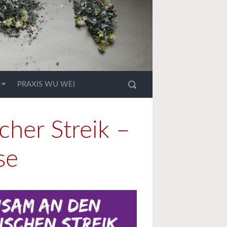
PRAXIS WU WEI
cher Streik –
se