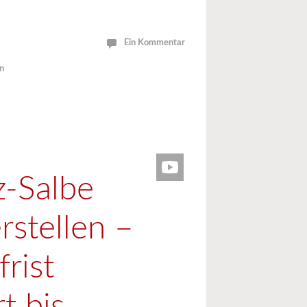
Ein Kommentar
n
-Salbe
rstellen –
rist
t bis