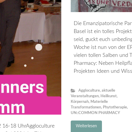
Die Emanzipatorische Part
Basel ist ein tolles Proj
seid, guckt euch unbedin
Woche ist nun von der E
vielen tollen Salben un
Pharmacy: Neben Heilpfla
Projekten Ideen und Wiss
Aggloculture
,
aktuelle
Veranstaltungen
,
Heilkunst
,
Körpernah
,
Materielle
Transformationen
,
Phytotherapie
,
UN::COMMON PHARMACY
 16-18 UhrAggloculture
Weiterlesen