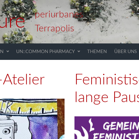
periurbanes
ure
Terrapolis
EN
UN::COMMON PHARMACY
THEMEN
ÜBER UNS
Atelier
Feministis
lange Pau