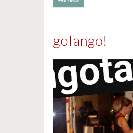
Weiterlesen
goTango!