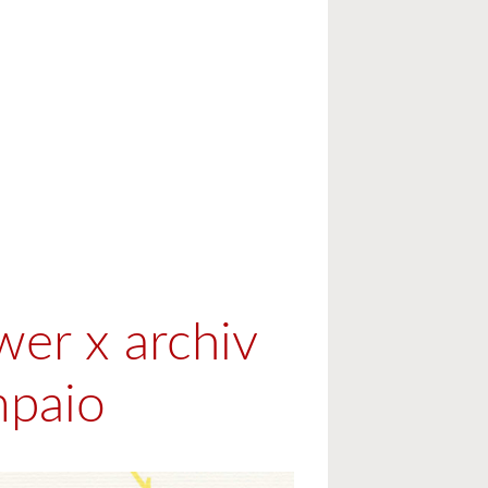
wer x archiv
mpaio