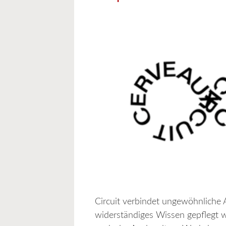
Circuit verbindet ungewöhnliche 
widerständiges Wissen gepflegt wi