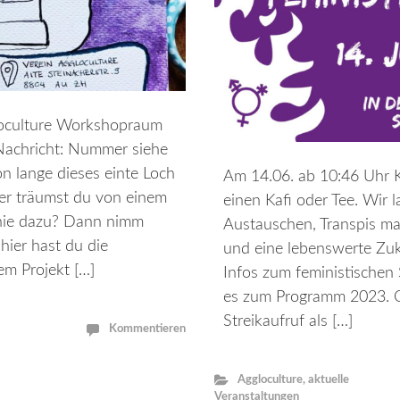
loculture Workshopraum
Nachricht: Nummer siehe
on lange dieses einte Loch
Am 14.06. ab 10:46 Uhr 
oder träumst du von einem
einen Kafi oder Tee. Wir 
nie dazu? Dann nimm
Austauschen, Transpis ma
hier hast du die
und eine lebenswerte Zuku
em Projekt […]
Infos zum feministischen S
es zum Programm 2023. O
Streikaufruf als […]
Kommentieren
Aggloculture
,
aktuelle
Veranstaltungen