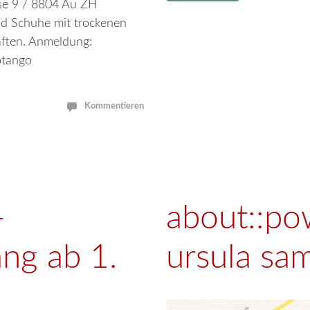
se 9 / 8804 Au ZH
d Schuhe mit trockenen
ften. Anmeldung:
otango
Kommentieren
–
about::po
ng ab 1.
ursula sa