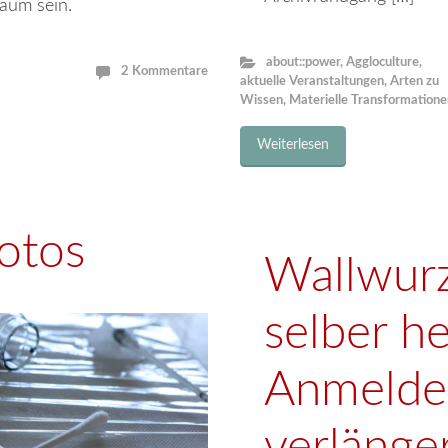
aum sein.
about::power
,
Aggloculture
,
2 Kommentare
aktuelle Veranstaltungen
,
Arten zu
Wissen
,
Materielle Transformatione
Weiterlesen
otos
Wallwurz
selber he
Anmeldef
verlänger