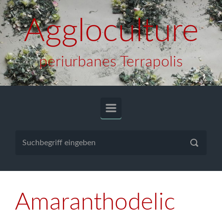
Zum Hauptinhalt springen
Aggloculture
periurbanes Terrapolis
Amaranthodelic