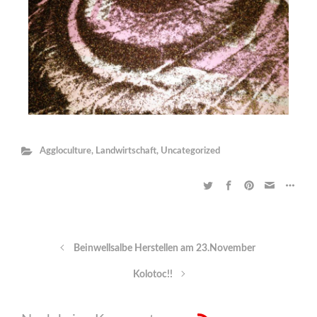
Aggloculture
,
Landwirtschaft
,
Uncategorized
Beinwellsalbe Herstellen am 23.November
Kolotoc!!