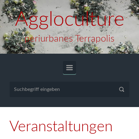
Zum Hauptinhalt springen
Aggloculture
periurbanes Terrapolis
Veranstaltungen