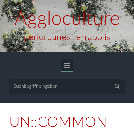
Zum Hauptinhalt springen
Aggloculture
periurbanes Terrapolis
UN::COMMON