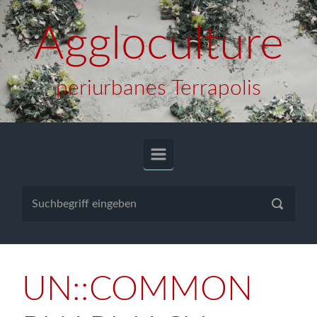
Zum Hauptinhalt springen
Aggloculture
periurbanes Terrapolis
UN::COMMON